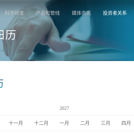
科学研发
产品和管线
媒体资讯
投资者关系
日历
历
2027
十一月
十二月
一月
二月
三月
四月