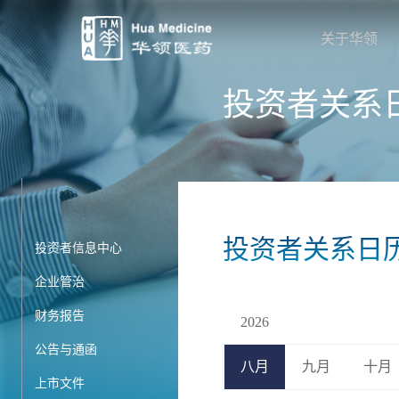
关于华领
投资者关系
投资者关系日
投资者信息中心
企业管治
财务报告
2026
公告与通函
八月
九月
十月
上市文件