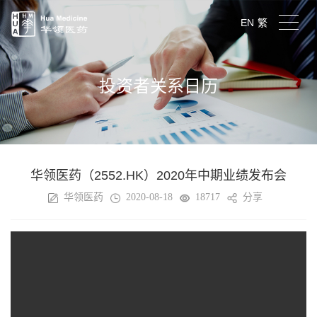
EN
繁
投资者关系日历
华领医药（2552.HK）2020年中期业绩发布会
华领医药
2020-08-18
18717
分享