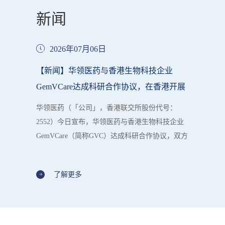
新闻
2026年07月06日
【新闻】华领医药与香港生物科技企业
GemVCare达成科研合作协议，在香港开展
真实世界研究
华领医药（「公司」，香港联交所股份代号：
2552）今日宣布，华领医药与香港生物科技企业
GemVCare（简称GVC）达成科研合作协议，双方
将依托各自核心优势，围绕公司核心产品——全
球首创抗糖尿病新药葡萄糖激酶激活剂(GKA)多
了解更多
格列艾汀以及GVC的精准诊断技术，开展精准糖
尿病管理真实世界临床研究协作，以完善该药在
香港本地循证医学的临床应用。