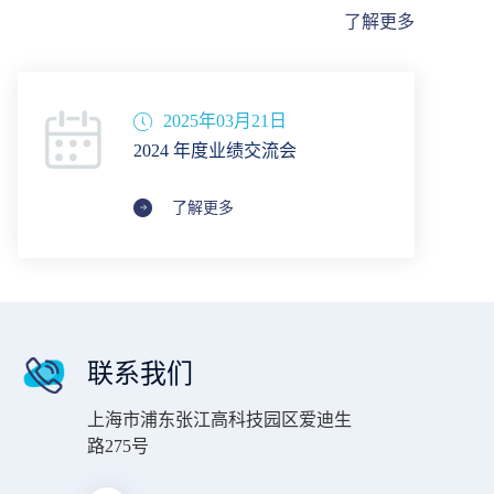
丰富了澳门地区2型糖尿病患者的治疗选择，更标
了解更多
志着华领医药依托澳门“中葡枢纽”的独特优势，
正式开启迈向葡语国家、辐射全球市场的关键步
伐。
2025年03月21日
2024 年度业绩交流会
了解更多
联系我们
上海市浦东张江高科技园区爱迪生
路275号