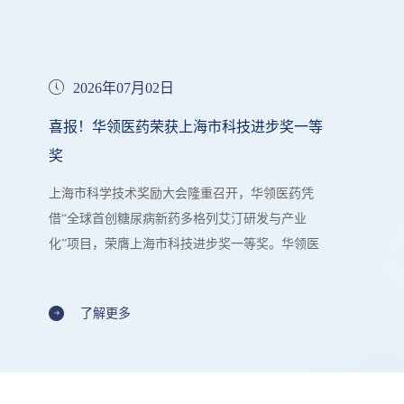
2026年07月02日
喜报！华领医药荣获上海市科技进步奖一等
奖
上海市科学技术奖励大会隆重召开，华领医药凭
借“全球首创糖尿病新药多格列艾汀研发与产业
化”项目，荣膺上海市科技进步奖一等奖。华领医
药创始人、CEO陈力博士作为获奖代表上台领
奖。此次获奖是对华领医药在源头创新、产业化
了解更多
落地和民生健康贡献方面的权威认可。