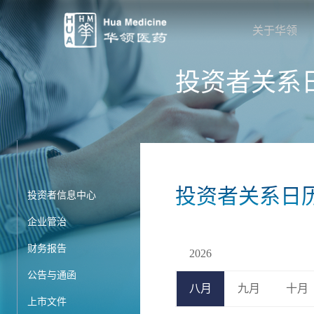
关于华领
投资者关系
投资者关系日
投资者信息中心
企业管治
财务报告
2026
公告与通函
八月
九月
十月
上市文件