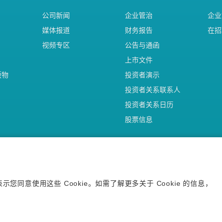
公司新闻
企业管治
企业
媒体报道
财务报告
在招
视频专区
公告与通函
上市文件
版物
投资者演示
投资者关系联系人
投资者关系日历
股票信息
您同意使用这些 Cookie。如需了解更多关于 Cookie 的信息，
（上海）有限公司 沪网药械信备字【2026】000123号
11502013809号
隐私声明
使用条款