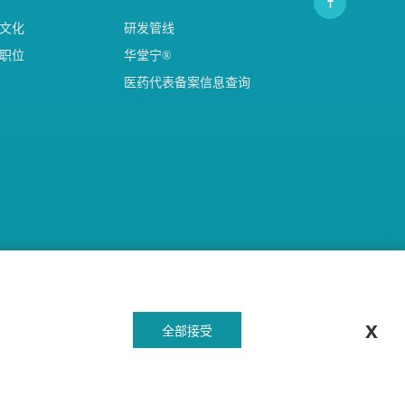
文化
研发管线
职位
华堂宁®
医药代表备案信息查询
邮件订阅
x
全部接受
关注我们