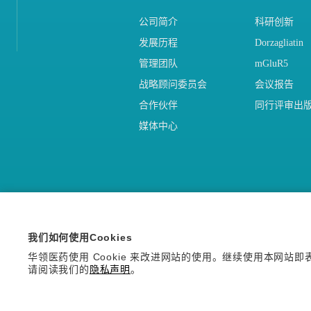
公司简介
科研创新
发展历程
Dorzagliatin
管理团队
mGluR5
战略顾问委员会
会议报告
合作伙伴
同行评审出
媒体中心
我们如何使用Cookies
华领医药使用 Cookie 来改进网站的使用。继续使用本网站即表示
请阅读我们的
隐私声明
。
Copyright © 2026 华领医药技术
沪ICP备14036654号-1
沪公网安备 310