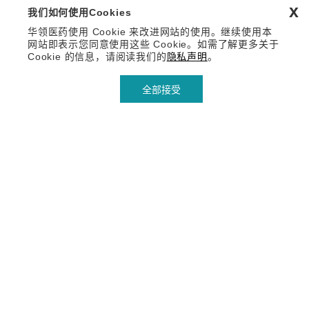
x
我们如何使用Cookies
华领医药使用 Cookie 来改进网站的使用。继续使用本
网站即表示您同意使用这些 Cookie。如需了解更多关于
Cookie 的信息，请阅读我们的
隐私声明
。
全部接受
关于华领
中西合璧 联合创新 共享共赢
华领医药是一家位于中国上海的创新药物研发和商业化公司，
在美国、中国香港设立了公司。华领医药专注于未被满足的医
疗需求，为全球患者开发全新疗法。华领医药汇聚全球医药行
业高素质人才，融合全球创新技术，依托全球优势资源，研究
开发突破性的技术和产品，引领全球糖尿病医疗创新。
华领医药秉持“患者为先，创新为本，良药为民”的宗旨，通过