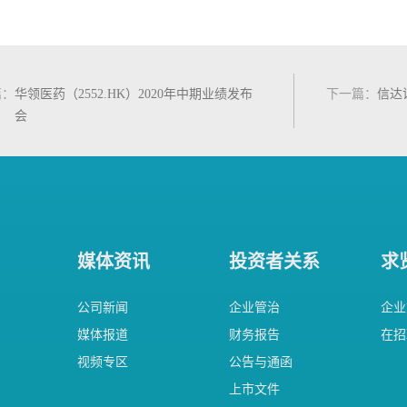
篇
：
华领医药（2552.HK）2020年中期业绩发布
下一篇
：
信达
会
媒体资讯
投资者关系
求
公司新闻
企业管治
企业
媒体报道
财务报告
在招
视频专区
公告与通函
上市文件