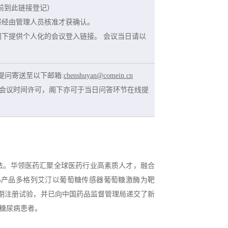
5日前到此链接登记）
册将经由管理人员核准才获确认。
向阁下提供个人化的会议登入链接。 会议当日请以
把提问寄送至以下邮箱:
chenshuyan@comein.cn
会议时间许可，阁下亦可于当日问答环节在线提
法。华领医药汇聚全球医药行业高素质人才，融合
心产品多格列艾汀以葡萄糖传感器葡萄糖激酶为靶
II 期注册试验，并已向中国药品监督管理局递交了新
糖尿病患者。