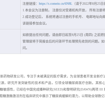
注册链接：
https://s.comein.cn/6N8L
（请于2022年8月2
1.本会议为注册制， 注册仅对受邀机构开放， 所有注
2.成功登记后， 系统将通过注册的手机号、 电邮地址
该链接参加会议。
如欲提出任何问题，请由即日起至8月25日 (周四) 之前
管理层将于简报会后的问答环节处理预先收到的问题。如
问。
创新药物研发公司，专注于未被满足的医疗需求，为全球患者开发全新疗
资源，研究开发突破性的技术和产品，引领全球糖尿病医疗创新。其核
糖敏感性，已经在中国完成播种研究(SEED)和黎明研究(DAWN)两项 I
萄糖激酶激活剂在临床研究中展示了糖尿病缓解的潜力，以帮助全球数亿