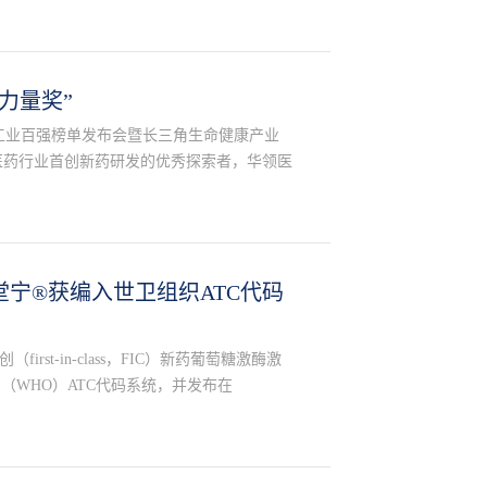
力量奖”
医药工业百强榜单发布会暨长三角生命健康产业
物医药行业首创新药研发的优秀探索者，华领医
。
宁®获编入世卫组织ATC代码
st-in-class，FIC）新药葡萄糖激酶激
组织（WHO）ATC代码系统，并发布在
y, 即世界卫生组织药物统计方法学合作中心的官方网站上，代码
。