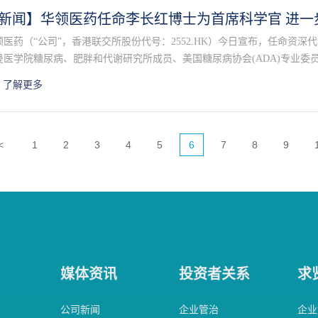
新闻】华领医药任命李长红博士为首席科学官 进一
领医药（“公司”，香港联交所股份代号：2552.HK）今日宣布，任命资
曼医学院糖尿病、肥胖和代谢研究所成员、美国糖尿病协会(ADA)专业委
药创始人、CEO陈力博士汇报，陈力博士不再兼任首席科学官一职。
了解更多
<
1
2
3
4
5
6
7
8
9
媒体资讯
投资者关系
求
公司新闻
企业管治
企业