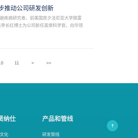
步推动公司研发创新
深代谢疾病研究者、前美国宾夕法尼亚大学佩雷
员李长红博士为公司新任首席科学官，向华领
10
11
>
>>
贤纳仕
产品和管线
文化
研发管线