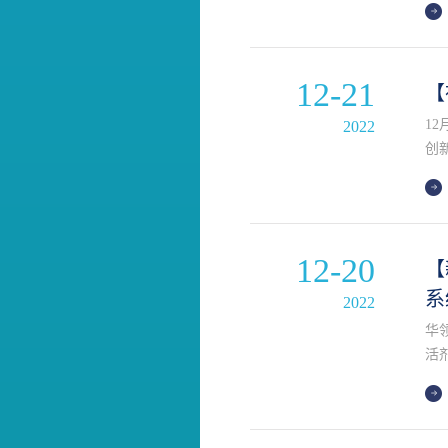
12-21
【
1
2022
创
药
12-20
【
系
2022
华领
活
WH
为A