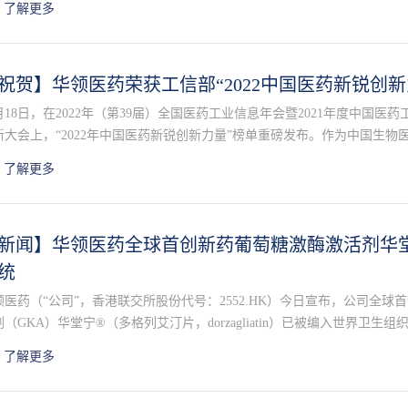
了解更多
祝贺】华领医药荣获工信部“2022中国医药新锐创新
2月18日，在2022年（第39届）全国医药工业信息年会暨2021年度中国
新大会上，“2022年中国医药新锐创新力量”榜单重磅发布。作为中国生
荣登榜单，公司的创新研发能力和产品的创新临床价值再次获得行业肯定
了解更多
新闻】华领医药全球首创新药葡萄糖激酶激活剂华堂
统
医药（“公司”，香港联交所股份代号：2552.HK）今日宣布，公司全球首创（fir
剂（GKA）华堂宁®（多格列艾汀片，dorzagliatin）已被编入世界卫生
O Collaborating Center for Drug Statistics Methodolog
了解更多
10BX18。2023年1月，该代码将被正式收入WHO的ATC 代码索引目录内