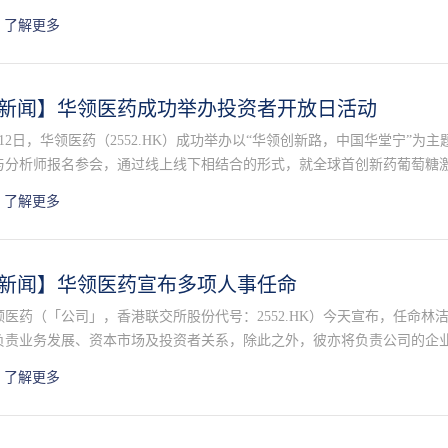
，促进生物医药产业的创新与发展。华领医药的产品力和创新力再次获得
了解更多
新闻】华领医药成功举办投资者开放日活动
月12日，华领医药（2552.HK）成功举办以“华领创新路，中国华堂宁”为
与分析师报名参会，通过线上线下相结合的形式，就全球首创新药葡萄糖激
床应用、市场拓展，GKA的科学理论和未来研发前景展开了深入沟通和交
了解更多
公司多位核心高管、以及公司在中国的战略合作方代表拜耳集团处方药事
部市场部糖尿病治疗领域副总裁吴艺女士等出席了开放日活动。
新闻】华领医药宣布多项人事任命
领医药（「公司」，香港联交所股份代号：2552.HK）今天宣布，任命
负责业务发展、资本市场及投资者关系，除此之外，彼亦将负责公司的企
职。于此项任命后，林先生将不再担任公司的首席财务官。
了解更多