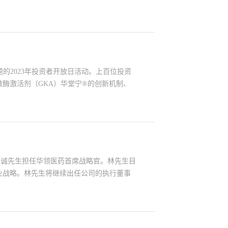
行业和政府认可。
主题的2023年投资者开放日活动。上百位投资
酶激活剂（GKA）华堂宁®的创新机制、
流。华领医药创始人、首席执行官陈力博士
业部高级副总裁呼自平女士、拜耳处方药事
林洁诚先生担任华领医药首席战略官。林先生目
业战略。林先生将继续出任公司的执行董事