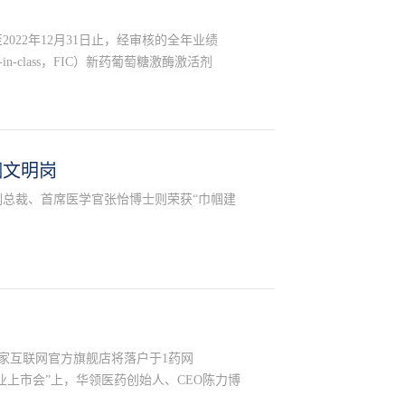
022年12月31日止，经审核的全年业绩
-class，FIC）新药葡萄糖激酶激活剂
帼文明岗
副总裁、首席医学官张怡博士则荣获“巾帼建
首家互联网官方旗舰店将落户于1药网
商业上市会”上，华领医药创始人、CEO陈力博
旗舰店”揭牌仪式。