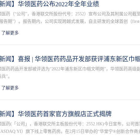
新闻】华领医药公布2022年全年业绩
领医药（“公司”，香港联交所股份代号：2552）宣布公司及其附属公司截至2
报告期”）。报告期内，公司实现跨越式发展，自主研发的全球首创（first-in
KA）华堂宁®（多格列艾汀片，dorzagliatin）成功获批。
了解更多
新闻】喜报 | 华领医药药品开发部获评浦东新区巾
领医药药品开发部被评选为“2022年浦东新区巾帼文明岗”，华领医药高级
标兵”。
了解更多
新闻】华领医药首家官方旗舰店正式揭牌
领医药(「公司」，香港联交所主板股份代号：2552.HK)今日宣布，公司
NASDAQ:YI）旗下线上零售药房。在2月15日举办的“华堂宁®创新合作
与1药网联合创始人、执行董事长于刚博士共同完成了“华领医药首家官方