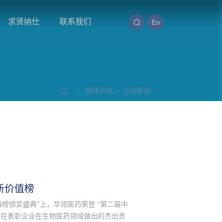
求贤纳仕
联系我们
En
>
媒体资讯
>
公司新闻
新价值榜
值榜颁奖盛典”上，华领医药荣登 “第二届中
选旨在表彰企业在生物医药领域做出的杰出贡