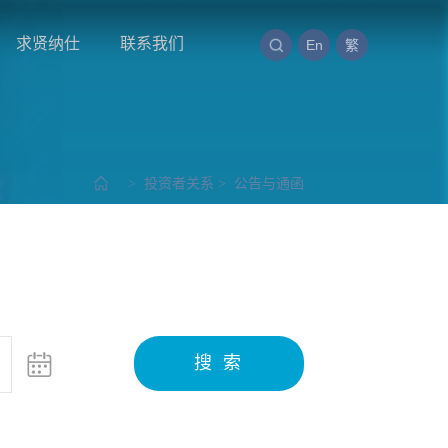
求贤纳仕
联系我们
En
繁
>
投资者关系
>
公告与通函
搜 索