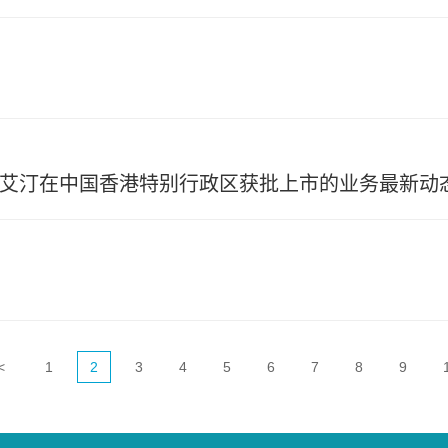
格列艾汀在中国香港特别行政区获批上市的业务最新动
<
1
2
3
4
5
6
7
8
9