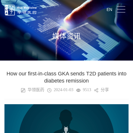
EN
媒体资讯
How our first-in-class GKA sends T2D patients into
diabetes remission
华领医药
2024-01-03
9513
分享