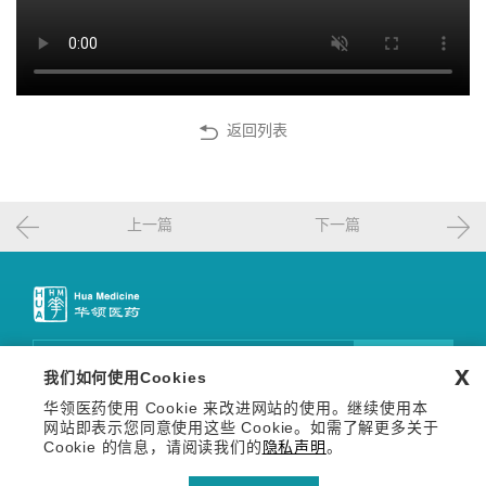
返回列表
上一篇
下一篇
邮件订阅
x
我们如何使用Cookies
华领医药使用 Cookie 来改进网站的使用。继续使用本
关注我们
网站即表示您同意使用这些 Cookie。如需了解更多关于
Copyright © 2026 华领医药技术（上海）有限公司 沪网药械
Cookie 的信息，请阅读我们的
隐私声明
。
信备字【2026】000123号
沪ICP备14036654号-1
沪公网安备 31011502013809号