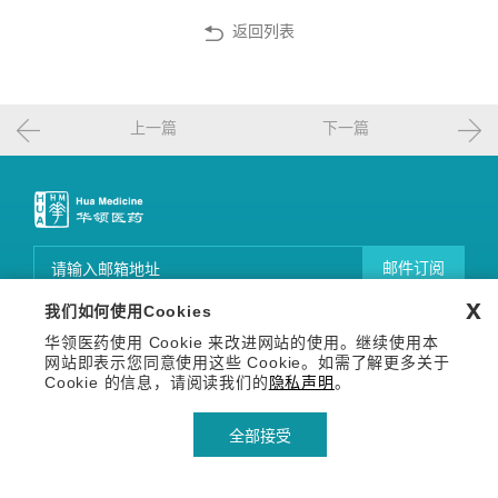
返回列表
上一篇
下一篇
邮件订阅
x
我们如何使用Cookies
关注我们
华领医药使用 Cookie 来改进网站的使用。继续使用本
Copyright © 2026 华领医药技术（上海）有限公司 沪网药械
信备字【2026】000123号
网站即表示您同意使用这些 Cookie。如需了解更多关于
沪ICP备14036654号-1
沪公网安备 31011502013809号
Cookie 的信息，请阅读我们的
隐私声明
。
隐私声明
使用条款
全部接受