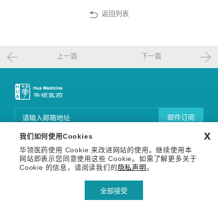
返回列表
上一篇
下一篇
邮件订阅
x
我们如何使用Cookies
关注我们
华领医药使用 Cookie 来改进网站的使用。继续使用本
Copyright © 2026 华领医药技术（上海）有限公司 沪网药械
信备字【2026】000123号
网站即表示您同意使用这些 Cookie。如需了解更多关于
沪ICP备14036654号-1
沪公网安备 31011502013809号
Cookie 的信息，请阅读我们的
隐私声明
。
隐私声明
使用条款
全部接受