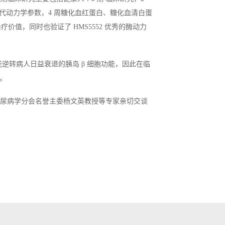
者的药代动力学参数，4 周糖化血红蛋白、糖化血清白蛋
价值，同时也验证了 HMS5552 优秀的酶动力
能逆转病人日益衰退的胰岛 β 细胞功能，因此在临
点。
糖尿病学分会名誉主委杨文英教授等专家亲切交谈