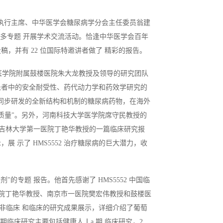
，大会执行主席、中华医学会糖尿病学分会主任委员翁建
众多专题 开展学术交流活动。恰逢中华医学会百年
投稿，并有 22 位国际特邀讲者做了 精彩的报告。
大学医学院附属鼓楼医院朱大龙教授及领导的研究团队
糖 尿病患者中的安全耐受性、药代动力学和药效学研究的
是全球同步研发的全新结构和机制的糖尿病药物，在海外
的质量"。另外，河南科技大学医学院席守民教授的
用"和吉林大学第一医院丁艳华教授的一篇临床研究报
示，展 示了 HMS5552 治疗糖尿病的巨大潜力，收
"的专题 报告。他首先感谢了 HMS5552 中国临
医院丁艳华教授、南京市一医院樊宏伟教授和鼓楼医
过非临床 和临床的研究成果展示，详细介绍了葡萄
期临床研究主要包括健康人Ⅰa 期 临床研究，2