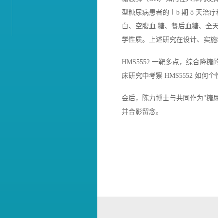
型糖尿病患者的Ⅰb 期 8 天治
白、空腹血 糖、餐后血糖、全天血
学性质。上述研究在设计、实施
HMS5552 一靶多点，综合
床研究中考察 HMS5552 如
会后，陈力博士与共同作为"糖
并合影留念。