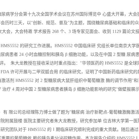
日中华医学会糖尿病学分会第十九次全国学术会议在苏州国际博览中 心盛大开幕
年会历时三天，以"创新、规范、普及"为主题，围绕糖尿病基础和临床的
次大会，大会特邀 学术报告 268 个、3 场专家见面会、收到 1129 篇论文
HMS5552 的研究工作进展。HMS5552 中国临床研 究组长单位南京
2 型糖尿病患者 24 小时血糖控制和胰岛 β 细胞功能，以及在中国 2 型
。  朱大龙教授在接收采访时重点指出："华领医药的 HMS5552 
 FDA 许可开展与二甲双胍合用 的临床研究，证明了中国新药临床研究
激活剂 HMS5552 对 2 型糖尿病大鼠肝组织中葡萄糖激 酶的调节作
27 治疗 4 周对中国 2 型糖尿病患者胰岛 β 细胞功能影响的研究"做壁报展
上海）有 限公司总经理陈力博士做了题为"糖尿病 治疗新靶点-葡萄糖激酶激活剂
学院附属鼓楼 医院主要研究者朱大龙教授，研究参加单 位吉林大学第一
研究团队对于 HMS5552 的Ⅰ期临床研究顺利完成的重大贡献。随后通
重要的葡萄糖依 赖的胰岛素分泌控糖作用。本次报告介绍的 HMS5552Ⅰ