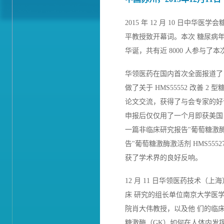
2015 年 12 月 10 
平教授致开幕词。本次 糖尿病
华诞，共有近 8000 人参与了本
华领医药在国内首次全面报道了 
做了关于 HMS55552 改善 
论文交流，获得了与会专家的好评
申报后仅仅用了一个月即获美国
一篇非临床研究报告"葡萄糖激酶
告"葡萄糖激酶激活剂 HMS555
获了学术界的良好反响。
12 月 11 日华领医药技术（
床 研究的组长单位南京大学医
院肖大伟教授，以及他 们的临床
糖激酶（GK）如何在人体内发挥