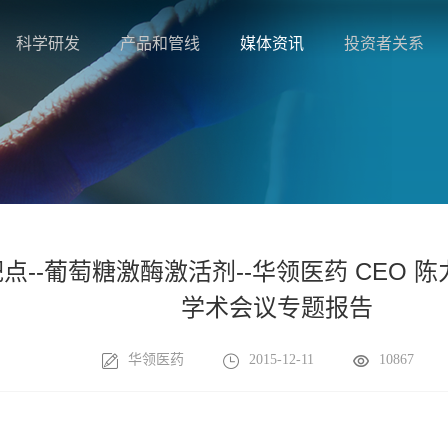
科学研发
产品和管线
媒体资讯
投资者关系
--葡萄糖激酶激活剂--华领医药 CEO 陈
学术会议专题报告
华领医药
2015-12-11
10867