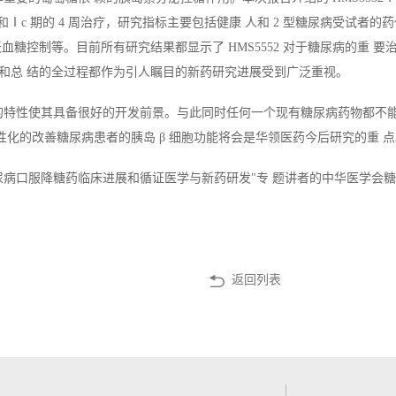
疗和Ⅰc 期的 4 周治疗，研究指标主要包括健康 人和 2 型糖尿病受试
糖控制等。目前所有研究结果都显示了 HMS5552 对于糖尿病的重 要治疗
和总 结的全过程都作为引人瞩目的新药研究进展受到广泛重视。
降糖的特性使其具备很好的开发前景。与此同时任何一个现有糖尿病药物都不
何个性化的改善糖尿病患者的胰岛 β 细胞功能将会是华领医药今后研究的重 
尿病口服降糖药临床进展和循证医学与新药研发"专 题讲者的中华医学会
返回列表