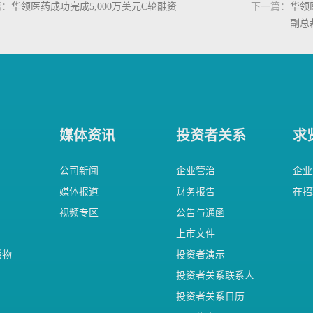
篇
：
华领医药成功完成5,000万美元C轮融资
下一篇
：
华领
副总
张怡
会议
媒体资讯
投资者关系
求
公司新闻
企业管治
企业
媒体报道
财务报告
在招
视频专区
公告与通函
上市文件
版物
投资者演示
投资者关系联系人
投资者关系日历