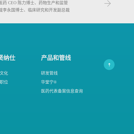
医药 CEO 陈力博士、药物生产和监管
裁李永国博士、临床研究和开发副总裁
博士出席 DIA 中国第一届药物研究创新
并发表精彩演讲
贤纳仕
产品和管线
文化
研发管线
职位
华堂宁®
医药代表备案信息查询