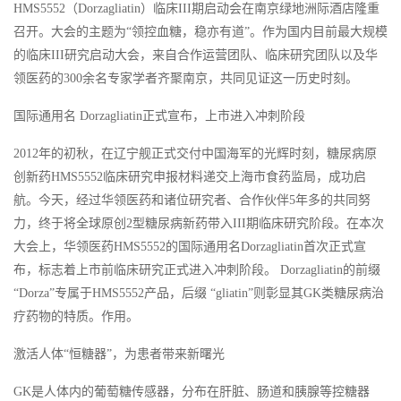
HMS5552（Dorzagliatin）临床III期启动会在南京绿地洲际酒店隆重
召开。大会的主题为“领控血糖，稳亦有道”。作为国内目前最大规模
的临床III研究启动大会，来自合作运营团队、临床研究团队以及华
领医药的300余名专家学者齐聚南京，共同见证这一历史时刻。
国际通用名 Dorzagliatin正式宣布，上市进入冲刺阶段
2012年的初秋，在辽宁舰正式交付中国海军的光辉时刻，糖尿病原
创新药HMS5552临床研究申报材料递交上海市食药监局，成功启
航。今天，经过华领医药和诸位研究者、合作伙伴5年多的共同努
力，终于将全球原创2型糖尿病新药带入III期临床研究阶段。在本次
大会上，华领医药HMS5552的国际通用名Dorzagliatin首次正式宣
布，标志着上市前临床研究正式进入冲刺阶段。 Dorzagliatin的前缀
“Dorza”专属于HMS5552产品，后缀 “gliatin”则彰显其GK类糖尿病治
疗药物的特质。作用。
激活人体“恒糖器”，为患者带来新曙光
GK是人体内的葡萄糖传感器，分布在肝脏、肠道和胰腺等控糖器