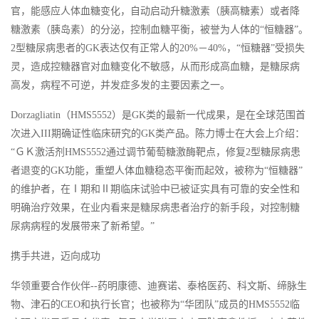
官，能感应人体血糖变化，自动启动升糖激素（胰高糖素）或者降
糖激素（胰岛素）的分泌，控制血糖平衡，被誉为人体的“恒糖器”。
2型糖尿病患者的GK表达仅有正常人的20%－40%，“恒糖器”受损失
灵，造成控糖器官对血糖变化不敏感，从而形成高血糖，是糖尿病
高发，病程不可逆，并发症多发的主要因素之一。
Dorzagliatin（HMS5552）是GK类的最新一代成果，是在全球范围首
次进入III期确证性临床研究的GK类产品。陈力博士在大会上介绍：
“ＧＫ激活剂HMS5552通过调节葡萄糖激酶靶点，修复2型糖尿病患
者退变的GK功能，重塑人体血糖稳态平衡而起效，被称为“恒糖器”
的维护者，在Ⅰ期和Ⅱ期临床试验中已被证实具有可靠的安全性和
明确治疗效果，在业内看来是糖尿病患者治疗的新手段，对控制糖
尿病病程的发展带来了新希望。”
携手共进，迈向成功
华领重要合作伙伴--药明康德、迪赛诺、泰格医药、科文斯、缔脉生
物、津石的CEO和执行长官；也被称为“华团队”成员的HMS5552临