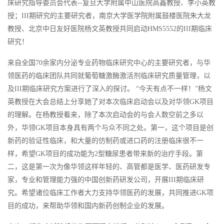
床研究指导委员会代表--复旦大学附属中山医院高鑫教授、李小英教
授；III期研究的主要研究者，南京大学医学院附属鼓楼医院朱大龙
教授、北京中日友好医院杨文英教授共同启动HMS5552的III期临床
研究！
来自全国70余家内分泌专业药物临床研究中心的主要研究者，与华
领医药的临床团队共同就葡萄糖激酶激活剂临床研究质量管理，以
及III期临床研究方案进行了深入的探讨。 “今天有点不一样！”杨文
英教授在大会总结上分享她了对本次临床启动会以及对华领GK项目
的理解。在杨教授看来，除了本次启动会的与会人数空前之多以
外，华领GK项目本身具有两个与众不同之处。第一，这个项目是创
新药的验证性临床，和大量的仿制药或进口药的注册临床很不一
样，希望GK项目的成功能为2型糖尿患者带来新的治疗手段。第
二，这是第一次为像华领这样年轻的、高管都是医学、医药研发专
家，专业和管理能力强的中国创新药研发公司，开展III期临床研
究。希望诸位临床工作者大力支持华领医药的发展，共同推进GK项
目的成功，来帮助华领和国内新药创制企业的发展。