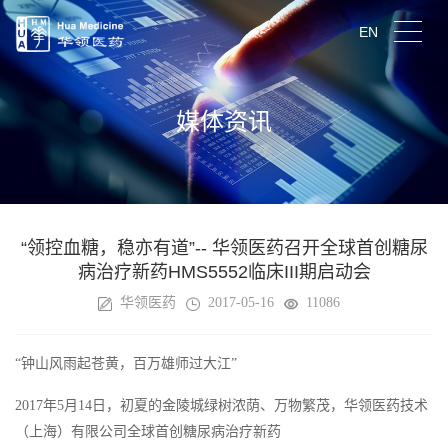
EN
媒体资讯
“领控血糖，稳亦有道”-- 华领医药召开全球首创糖尿
病治疗新药HMS5552临床III期启动会
华领医药
2017-05-16
11086
“钟山风雨起苍黄，百万雄师过大江”
2017年5月14日，初夏的金陵城绿树浓荫、万物繁茂，华领医药技术
（上海）有限公司全球首创糖尿病治疗新药