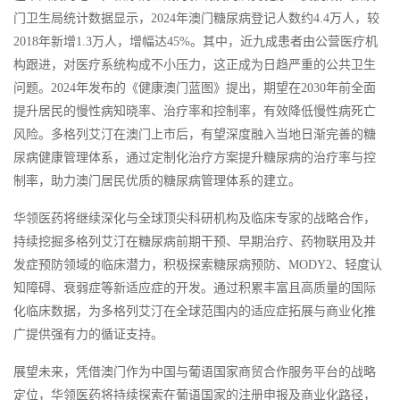
门卫生局统计数据显示，2024年澳门糖尿病登记人数约4.4万人，较
2018年新增1.3万人，增幅达45%。其中，近九成患者由公营医疗机
构跟进，对医疗系统构成不小压力，这正成为日趋严重的公共卫生
问题。2024年发布的《健康澳门蓝图》提出，期望在2030年前全面
提升居民的慢性病知晓率、治疗率和控制率，有效降低慢性病死亡
风险。多格列艾汀在澳门上市后，有望深度融入当地日渐完善的糖
尿病健康管理体系，通过定制化治疗方案提升糖尿病的治疗率与控
制率，助力澳门居民优质的糖尿病管理体系的建立。
华领医药将继续深化与全球顶尖科研机构及临床专家的战略合作，
持续挖掘多格列艾汀在糖尿病前期干预、早期治疗、药物联用及并
发症预防领域的临床潜力，积极探索糖尿病预防、MODY2、轻度认
知障碍、衰弱症等新适应症的开发。通过积累丰富且高质量的国际
化临床数据，为多格列艾汀在全球范围内的适应症拓展与商业化推
广提供强有力的循证支持。
展望未来，凭借澳门作为中国与葡语国家商贸合作服务平台的战略
定位，华领医药将持续探索在葡语国家的注册申报及商业化路径，