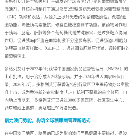
多格列艾汀是华领医药自主研发的全球首创异位变构葡萄糖激酶全
激活剂，其核心机制在于通过修复2型糖尿病患者受损的葡萄糖激酶
（GK）功能和表达，从源头上提升患者的葡萄糖敏感性，改善β细
胞功能，降低胰岛素抵抗，修复血糖稳态调节功能。该药物可作用
于胰岛、肠道、肝脏等多个葡萄糖代谢关键器官，通过多靶点协同
作用，促进胰岛β细胞在血糖刺激下分泌胰岛素，促进肠道L细胞分
泌胰高血糖素样肽-1（GLP-1），通过调节肝糖原代谢，调控肝脏的
葡萄糖输出。
多格列艾汀于2022年9月获得中国国家药品监督管理局（NMPA）的
上市批准，用于治疗成人2型糖尿病，并于2024年进入国家医保目
录。2026年2月，多格列艾汀获香港特别行政区卫生署药物办公室批
准上市，成为香港新的审批制度「1+」机制下获批的首个普药。自
内地上市以来，多格列艾汀已通过3000多家医院、社区卫生中心、
药房和线上渠道，惠及超过50万名患者。
借力澳门势能，构筑全球糖尿病管理新范式
在中国澳门地区，糖尿病已成为影响澳门居民健康主要挑战，据澳