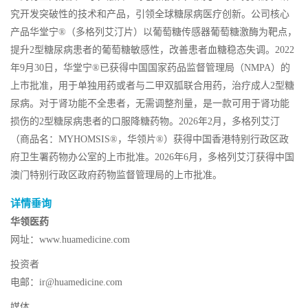
究开发突破性的技术和产品，引领全球糖尿病医疗创新。公司核心
产品华堂宁®（多格列艾汀片）以葡萄糖传感器葡萄糖激酶为靶点，
提升2型糖尿病患者的葡萄糖敏感性，改善患者血糖稳态失调。2022
年9月30日，华堂宁®已获得中国国家药品监督管理局（NMPA）的
上市批准，用于单独用药或者与二甲双胍联合用药，治疗成人2型糖
尿病。对于肾功能不全患者，无需调整剂量，是一款可用于肾功能
损伤的2型糖尿病患者的口服降糖药物。2026年2月，多格列艾汀
（商品名：MYHOMSIS®，华领片®）获得中国香港特别行政区政
府卫生署药物办公室的上市批准。2026年6月，多格列艾汀获得中国
澳门特别行政区政府药物监督管理局的上市批准。
详情垂询
华领医药
网址：www.huamedicine.com
投资者
电邮：ir@huamedicine.com
媒体