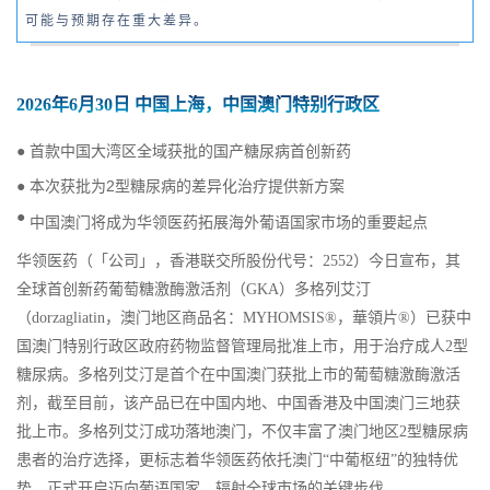
可能与预期存在重大差异。
2026年6月30日 中国上海，中国澳门特别行政区
●
首款中国大湾区全域获批的国产糖尿病首创新药
●
本次获批为2型糖尿病的差异化治疗提供新方案
●
中国澳门将成为华领医药拓展海外葡语国家市场的重要起点
华领医药（「公司」，香港联交所股份代号：2552）今日宣布，其
全球首创新药葡萄糖激酶激活剂（GKA）多格列艾汀
（dorzagliatin，澳门地区商品名：MYHOMSIS®，華領片®）已获中
国澳门特别行政区政府药物监督管理局批准上市，用于治疗成人2型
糖尿病。多格列艾汀是首个在中国澳门获批上市的葡萄糖激酶激活
剂，截至目前，该产品已在中国内地、中国香港及中国澳门三地获
批上市。多格列艾汀成功落地澳门，不仅丰富了澳门地区2型糖尿病
患者的治疗选择，更标志着华领医药依托澳门“中葡枢纽”的独特优
势，正式开启迈向葡语国家、辐射全球市场的关键步伐。