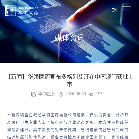
EN
媒体资讯
【新闻】华领医药宣布多格列艾汀在中国澳门获批上
市
华领医药
2026-06-30
1932
本新闻稿旨在概述华领医药最新公司进展，仅供投资者、分析师
及医疗卫生专业人士了解科研与企业动态之用。本文件不构成任
何投资建议。其中涉及的对未来预期、管线进展或监管时间表的
描述均属前瞻性陈述，受各类风险及不确定因素影响，实际结果