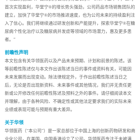
首次实现盈利，华堂宁®的增长势头强劲，公司药品市场销售团队的
建立，加快了华堂宁®的市场推进速度，也为公司未来的持续盈利注
入了信心。我们将继续通过研发创新和产能提升，探索华堂宁®在糖
尿病个性化治疗以及糖尿病并发症等领域的市场潜力，惠及更多患
者。”
前瞻性声明
本文包含有关华领医药以及产品未来预期、计划和前景的陈述。该
等前瞻性陈述仅与本文作出该陈述当日的事件或资料有关，可能因
未来发展而出现变动。除法律规定外，于作出前瞻性陈述当日之
后，无论是否出现新资料、未来事件或其他情况，我们并无责任更
新或公开修改任何前瞻性陈述及预料之外的事件。请仔细阅读本文
并理解，由于各种风险、不确定性或其他法定要求我们的实际未来
业绩或表现可能与预期有重大差异。
关于华领
华领医药（“本公司”）是一家总部位于中国上海的创新药物研发和商
业化公司，在美国、中国香港设立了公司。华领医药专注于未被满