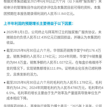
根据对本集团截至2025年6月30日止六个月（以下简称“报告期”）未
经审计的管理账目作出的初步评估及本集团目前可得的资料，本集
团预期在本报告期录得利润约人民币11.841亿元。
上半年利润的预期增长主要得益于以下因素：
●
2025年1月1日，公司终止与拜耳所订立的独家推广服务协议，未
摊销合约负债人民币12.435亿元已拨回损益，并确认为本集团的
收益。
●
截至2025年6月30日止六个月，华领医药销售华堂宁®约176.4万
盒，销售净额约人民币2.174亿元；2024年同期，华堂宁®销售量
约为84.6万盒，销售净额约人民币1.027亿元，在每盒价格维持不
变的情况下，实现销售额增长111.8%，证明商业化任务已顺利移
交，且焕发新的活力。
●
截至2025年6月30日止六个月的毛利约为人民币1.178亿元，毛利
率约为54.2%；2024年同期毛利约为人民币4780万元，毛利率约4
6.5%。毛利率的增长主要由于生产效率及产量提高导致单位生产
成本相应下降。
华领医药创始人、首席执行官陈力博士表示：“2025年上半年，公司