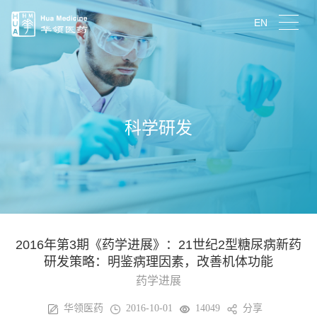
EN
科学研发
2016年第3期《药学进展》：21世纪2型糖尿病新药
研发策略：明鉴病理因素，改善机体功能
药学进展
华领医药
2016-10-01
14049
分享