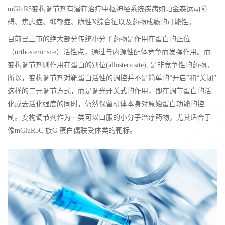
mGluR5变构调节剂有潜在治疗中枢神经系统疾病如帕金森运动障
碍、焦虑症、抑郁症、脆性X综合征以及药物成瘾的可能性。
目前已上市的绝大部分传统小分子药物是作用在蛋白的正位
（orthosteric site）活性点，通过与内源性配体竞争而发挥作用。而
变构调节剂则作用在蛋白的别位(allostericsite), 是非竞争性的药物。
所以，变构调节剂对靶蛋白活性的调控并不是简单的“开启”和“关闭”
这样的二元调节方式，而是调光开关式的作用，即在调节蛋白的活
化或去活化强度的同时，仍然保留机体本身对原始蛋白功能的控
制。变构调节剂作为一类可以口服的小分子治疗药物，尤其适合于
像mGluR5C 族G 蛋白偶联受体类的靶标。