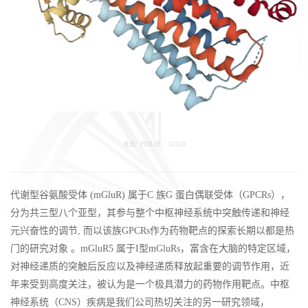
来源: PDB ID： 5CGD
代谢型谷氨酸受体 (mGluR) 属于C 族G 蛋白偶联受体（GPCRs），
分为共三型八个亚型，其参与整个中枢神经系统中突触传递和神经
元兴奋性的调节, 而以该族GPCRs作为药物靶点的探索长期以都是热
门的研究对象 。mGluR5 属于I型mGluRs，富含在大脑的特定区域，
对神经递质的突触后反应以及神经递质释放起重要的调节作用，近
年来受到高度关注，被认为是一个极具潜力的药物作用靶点。中枢
神经系统（CNS）疾病是我们公司热切关注的另一研究领域，