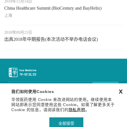
2018年11月14日
China Healthcare Summit (BioCentury and BayHelix)
上海
2018年09月21日
出具2018年中期报告(本次活动不举办电话会议)
邮件订阅
x
我们如何使用Cookies
华领医药使用 Cookie 来改进网站的使用。继续使用本
关注我们
网站即表示您同意使用这些 Cookie。如需了解更多关于
Copyright © 2026 华领医药技术（上海）有限公司 沪网药械
Cookie 的信息，请阅读我们的
隐私声明
。
信备字【2026】000123号
沪ICP备14036654号-1
沪公网安备 31011502013809号
全部接受
隐私声明
使用条款