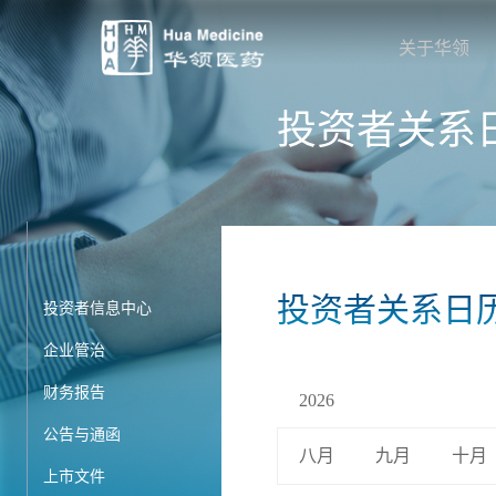
关于华领
投资者关系
投资者关系日
投资者信息中心
企业管治
财务报告
2026
公告与通函
八月
九月
十月
上市文件