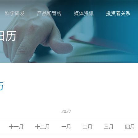
科学研发
产品和管线
媒体资讯
投资者关系
日历
历
2027
十一月
十二月
一月
二月
三月
四月