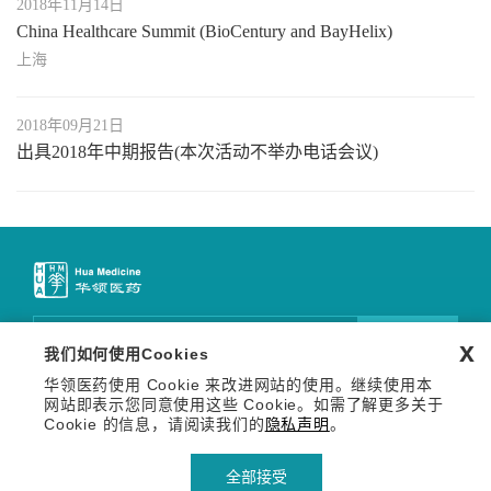
2018年11月14日
China Healthcare Summit (BioCentury and BayHelix)
上海
2018年09月21日
出具2018年中期报告(本次活动不举办电话会议)
邮件订阅
x
我们如何使用Cookies
华领医药使用 Cookie 来改进网站的使用。继续使用本
关注我们
网站即表示您同意使用这些 Cookie。如需了解更多关于
Copyright © 2026 华领医药技术（上海）有限公司 沪网药械
Cookie 的信息，请阅读我们的
隐私声明
。
信备字【2026】000123号
沪ICP备14036654号-1
沪公网安备 31011502013809号
全部接受
隐私声明
使用条款