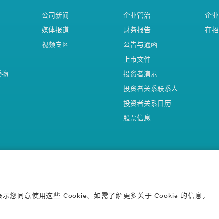
公司新闻
企业管治
企业
媒体报道
财务报告
在招
视频专区
公告与通函
上市文件
版物
投资者演示
投资者关系联系人
投资者关系日历
股票信息
（上海）有限公司 沪网药械信备字【2026】000123号
您同意使用这些 Cookie。如需了解更多关于 Cookie 的信息，
11502013809号
隐私声明
使用条款