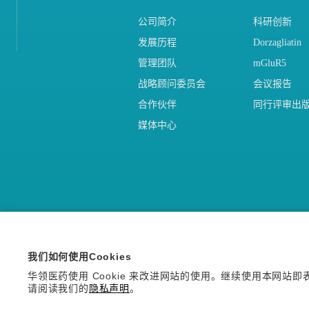
公司简介
科研创新
发展历程
Dorzagliatin
管理团队
mGluR5
战略顾问委员会
会议报告
合作伙伴
同行评审出
媒体中心
我们如何使用Cookies
Copyright © 2026 华领医药技术
华领医药使用 Cookie 来改进网站的使用。继续使用本网站即表示
沪ICP备14036654号-1
沪公网安备 310
请阅读我们的
隐私声明
。