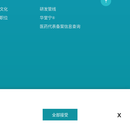
文化
研发管线
职位
华堂宁®
医药代表备案信息查询
邮件订阅
x
全部接受
关注我们