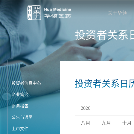
关于华领
投资者关系
投资者关系日
投资者信息中心
企业管治
财务报告
2026
公告与通函
八月
九月
十月
上市文件