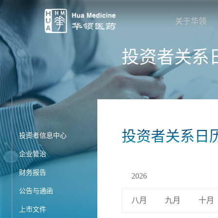
关于华领
投资者关系
投资者关系日
投资者信息中心
企业管治
财务报告
2026
公告与通函
八月
九月
十月
上市文件