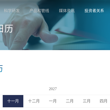
科学研发
产品和管线
媒体资讯
投资者关系
日历
历
2027
十一月
十二月
一月
二月
三月
四月